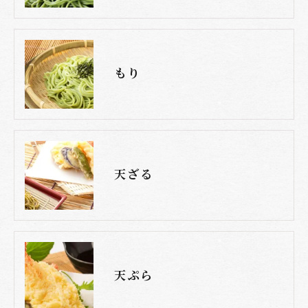
もり
天ざる
天ぷら