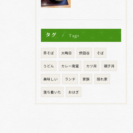
タグ
Tags
茶そば
大晦日
世田谷
そば
うどん
カレー南蛮
カツ丼
親子丼
美味しい
ランチ
家族
隠れ家
落ち着いた
おはぎ