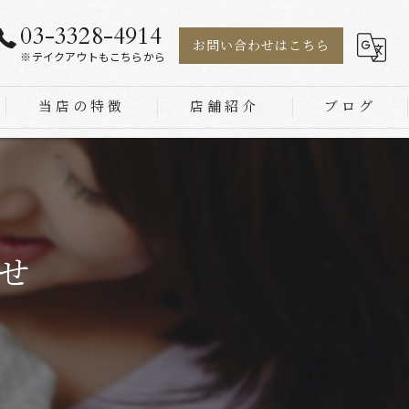
03-3328-4914
お問い合わせはこちら
※テイクアウトもこちらから
当店の特徴
店舗紹介
ブログ
茶そば
もり
天ざる
せ
天ぷら
丼物