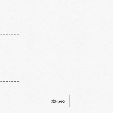
-------------
-------------
一覧に戻る