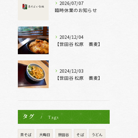
2026/07/07
臨時休業のお知らせ
2024/12/04
【世田谷 松原 蕎麦】
2024/12/03
【世田谷 松原 蕎麦】
タグ
Tags
茶そば
大晦日
世田谷
そば
うどん