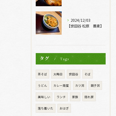
2024/12/03
【世田谷 松原 蕎麦】
タグ
Tags
茶そば
大晦日
世田谷
そば
うどん
カレー南蛮
カツ丼
親子丼
美味しい
ランチ
家族
隠れ家
落ち着いた
おはぎ