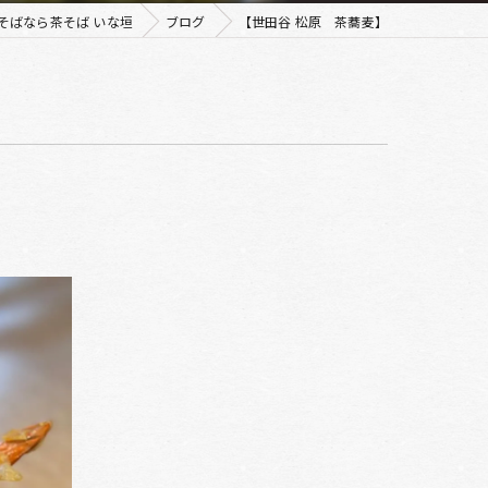
そばなら茶そば いな垣
ブログ
【世田谷 松原 茶蕎麦】