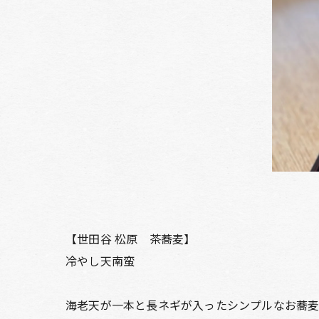
【世田谷 松原 茶蕎麦】
冷やし天南蛮
海老天が一本と長ネギが入ったシンプルなお蕎麦