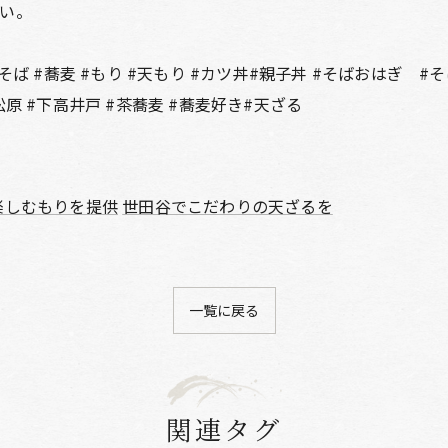
い。
ば #蕎麦 #もり #天もり #カツ丼#親子丼 #そばおはぎ #
#松原 #下高井戸 #茶蕎麦 #蕎麦好き#天ざる
楽しむもりを提供
世田谷でこだわりの天ざるを
一覧に戻る
関連タグ