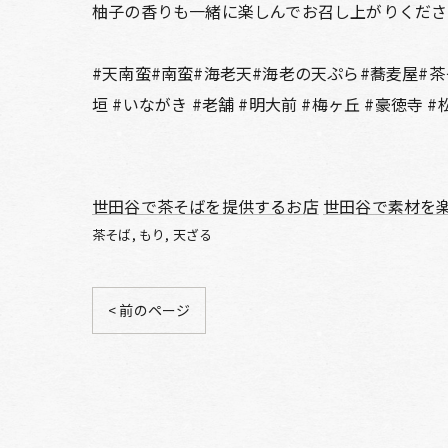
柚子の香りも一緒に楽しんでお召し上がりくださ
#天南蛮#南蛮#海老天#海老の天ぷら#蕎麦屋#茶そ
垣 #いながき #老舗 #明大前 #梅ヶ丘 #豪徳寺 
世田谷で茶そばを提供するお店
世田谷で素材を
茶そば
もり
天ざる
< 前のページ