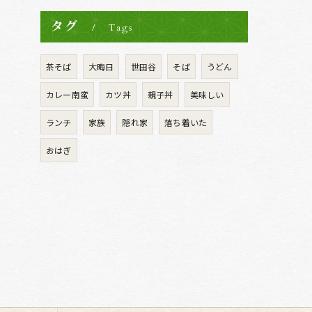
タグ
Tags
茶そば
大晦日
世田谷
そば
うどん
カレー南蛮
カツ丼
親子丼
美味しい
ランチ
家族
隠れ家
落ち着いた
おはぎ