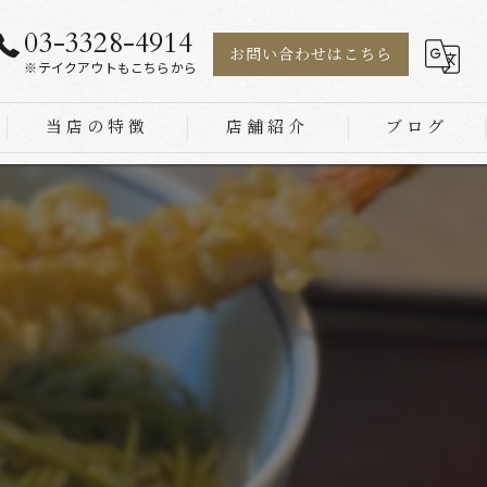
03-3328-4914
お問い合わせはこちら
※テイクアウトもこちらから
当店の特徴
店舗紹介
ブログ
茶そば
もり
天ざる
】
天ぷら
丼物