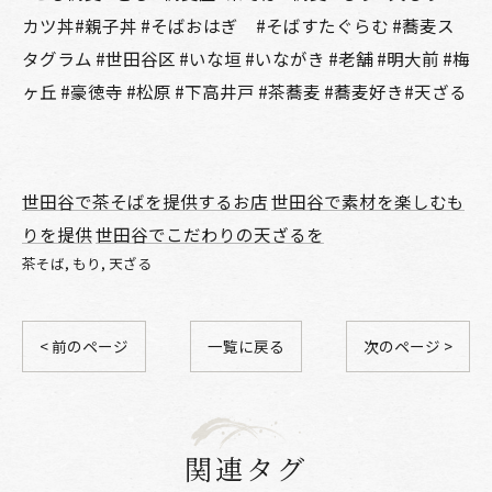
カツ丼#親子丼 #そばおはぎ #そばすたぐらむ #蕎麦ス
タグラム #世田谷区 #いな垣 #いながき #老舗 #明大前 #梅
ヶ丘 #豪徳寺 #松原 #下高井戸 #茶蕎麦 #蕎麦好き#天ざる
世田谷で茶そばを提供するお店
世田谷で素材を楽しむも
りを提供
世田谷でこだわりの天ざるを
茶そば
もり
天ざる
< 前のページ
一覧に戻る
次のページ >
関連タグ