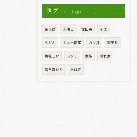
タグ
Tags
茶そば
大晦日
世田谷
そば
うどん
カレー南蛮
カツ丼
親子丼
美味しい
ランチ
家族
隠れ家
落ち着いた
おはぎ