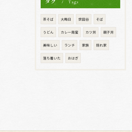
タグ
Tags
茶そば
大晦日
世田谷
そば
うどん
カレー南蛮
カツ丼
親子丼
美味しい
ランチ
家族
隠れ家
落ち着いた
おはぎ