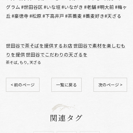
グラム #世田谷区 #いな垣 #いながき #老舗 #明大前 #梅ヶ
丘 #豪徳寺 #松原 #下高井戸 #茶蕎麦 #蕎麦好き#天ざる
世田谷で茶そばを提供するお店
世田谷で素材を楽しむも
りを提供
世田谷でこだわりの天ざるを
茶そば
もり
天ざる
< 前のページ
一覧に戻る
次のページ >
関連タグ