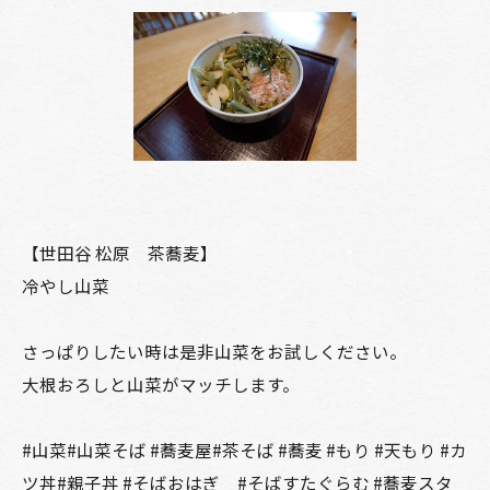
【世田谷 松原 茶蕎麦】
冷やし山菜
さっぱりしたい時は是非山菜をお試しください。
大根おろしと山菜がマッチします。
#山菜#山菜そば #蕎麦屋#茶そば #蕎麦 #もり #天もり #カ
ツ丼#親子丼 #そばおはぎ #そばすたぐらむ #蕎麦スタ