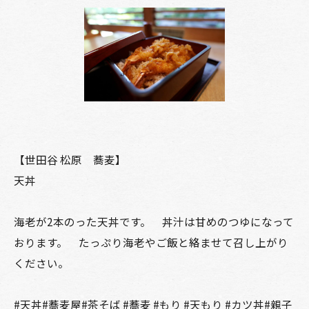
【世田谷 松原 蕎麦】
天丼
海老が2本のった天丼です。 丼汁は甘めのつゆになって
おります。 たっぷり海老やご飯と絡ませて召し上がり
ください。
#天丼#蕎麦屋#茶そば #蕎麦 #もり #天もり #カツ丼#親子