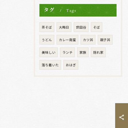
タグ
Tags
茶そば
大晦日
世田谷
そば
うどん
カレー南蛮
カツ丼
親子丼
美味しい
ランチ
家族
隠れ家
落ち着いた
おはぎ