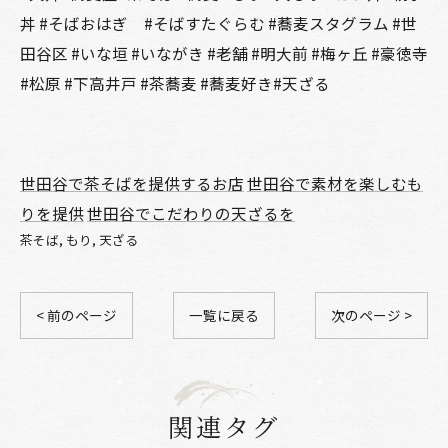
丼 #そばおはぎ #そばすたぐらむ #蕎麦スタグラム #世
田谷区 #いな垣 #いながき #老舗 #明大前 #梅ヶ丘 #豪徳寺
#松原 #下高井戸 #茶蕎麦 #蕎麦好き#天ざる
世田谷で茶そばを提供するお店
世田谷で素材を楽しむも
りを提供
世田谷でこだわりの天ざるを
茶そば
もり
天ざる
< 前のページ
一覧に戻る
次のページ >
関連タグ