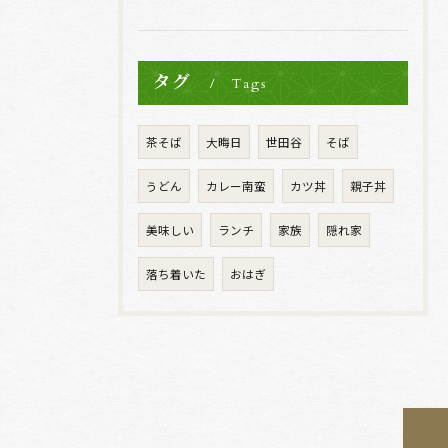
タグ
Tags
茶そば
大晦日
世田谷
そば
うどん
カレー南蛮
カツ丼
親子丼
美味しい
ランチ
家族
隠れ家
落ち着いた
おはぎ