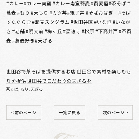
#カレー#カレー南蛮 #カレー南蛮蕎麦 #蕎麦屋#茶そば #
蕎麦 #もり #天もり #カツ丼#親子丼 #そばおはぎ #そば
すたぐらむ #蕎麦スタグラム #世田谷区 #いな垣 #いなが
き #老舗 #明大前 #梅ヶ丘 #豪徳寺 #松原 #下高井戸 #茶蕎
麦 #蕎麦好き#天ざる
世田谷で茶そばを提供するお店
世田谷で素材を楽しむも
りを提供
世田谷でこだわりの天ざるを
茶そば
もり
天ざる
< 前のページ
一覧に戻る
次のページ >