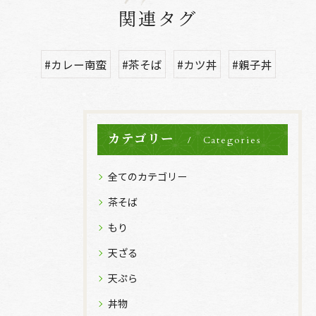
関連タグ
#カレー南蛮
#茶そば
#カツ丼
#親子丼
カテゴリー
Categories
全てのカテゴリー
茶そば
もり
天ざる
天ぷら
丼物