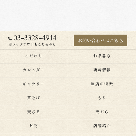
03-3328-4914
お問い合わせはこちら
※テイクアウトもこちらから
こだわり
お品書き
カレンダー
新着情報
ギャラリー
当店の特徴
茶そば
もり
天ざる
天ぷら
丼物
店舗紹介