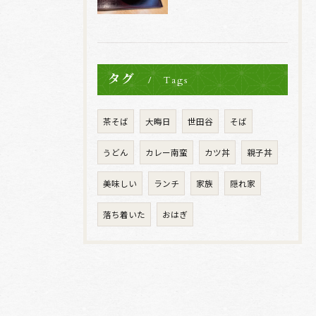
タグ
Tags
茶そば
大晦日
世田谷
そば
うどん
カレー南蛮
カツ丼
親子丼
美味しい
ランチ
家族
隠れ家
落ち着いた
おはぎ