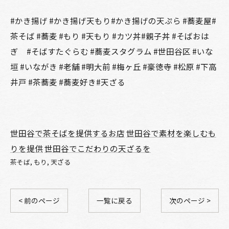
#かき揚げ #かき揚げ天もり#かき揚げの天ぷら #蕎麦屋#
茶そば #蕎麦 #もり #天もり #カツ丼#親子丼 #そばおは
ぎ #そばすたぐらむ #蕎麦スタグラム #世田谷区 #いな
垣 #いながき #老舗 #明大前 #梅ヶ丘 #豪徳寺 #松原 #下高
井戸 #茶蕎麦 #蕎麦好き#天ざる
世田谷で茶そばを提供するお店
世田谷で素材を楽しむも
りを提供
世田谷でこだわりの天ざるを
茶そば
もり
天ざる
< 前のページ
一覧に戻る
次のページ >